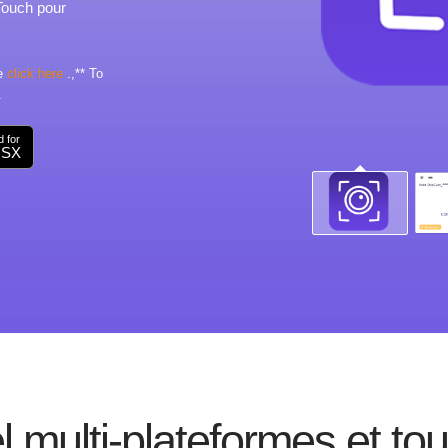
Touch pour
se
click here
.,** To
.
 for
OSX
l multi-plateformes et to