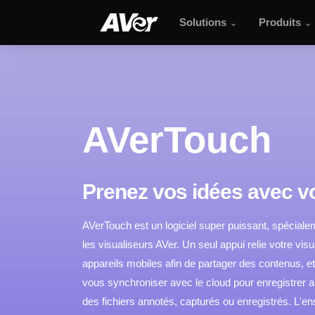
Solutions
Produits
AVerTouch
AVerTouch
Prenez vos idées avec v
AVerTouch est un logiciel super puissant, spécial
les visualiseurs AVer. Un seul appui relie votre vis
appareils mobiles afin de partager des contenus, 
vous synchroniser avec le cloud pour enregistrer
des fichiers annotés, capturés ou enregistrés. L'e