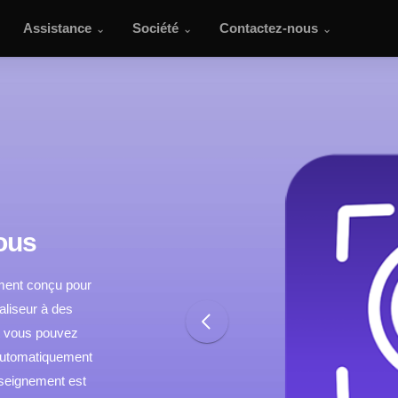
Assistance
Société
Contactez-nous
ous
ement conçu pour
ualiseur à des
et vous pouvez
 automatiquement
nseignement est