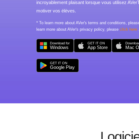
incroyablement plaisant lorsque vous utilisez AVer
motiver vos élèves.
* To learn more about AVer's terms and conditions, plea
learn more about AVer's privacy policy, please
click here
Download for
GET IT ON
Download
Windows
App Store
Mac 
GET IT ON
Google Play
Logicie