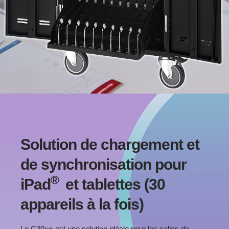
C30u+
Solution de chargement et
de synchronisation pour
Solution de chargement et de
®
®
iPad
et tablettes (30
synchronisation pour iPad
et
tablettes (30 appareils à la fois)
appareils à la fois)
Sauvegarde en temps réel pour
Le C30u+ est une solution idéale pour les salles de