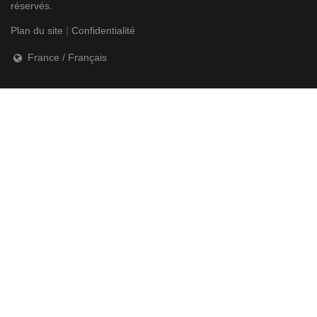
réservés.
|
Plan du site
Confidentialité
France / Français