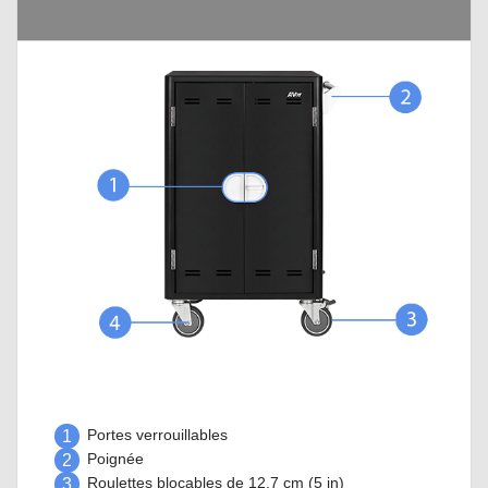
1
Portes verrouillables
2
Poignée
3
Roulettes blocables de 12,7 cm (5 in)