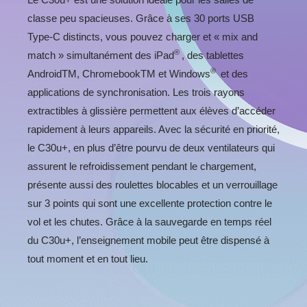
l’enseignement numérique
classe peu spacieuses. Grâce à ses 30 ports USB
Type-C distincts, vous pouvez charger et « mix and
®
match » simultanément des iPad
, des tablettes
®
AndroidTM, ChromebookTM et Windows
et des
applications de synchronisation. Les trois rayons
extractibles à glissière permettent aux élèves d’accéder
rapidement à leurs appareils. Avec la sécurité en priorité,
le C30u+, en plus d’être pourvu de deux ventilateurs qui
assurent le refroidissement pendant le chargement,
présente aussi des roulettes blocables et un verrouillage
sur 3 points qui sont une excellente protection contre le
vol et les chutes. Grâce à la sauvegarde en temps réel
du C30u+, l’enseignement mobile peut être dispensé à
tout moment et en tout lieu.