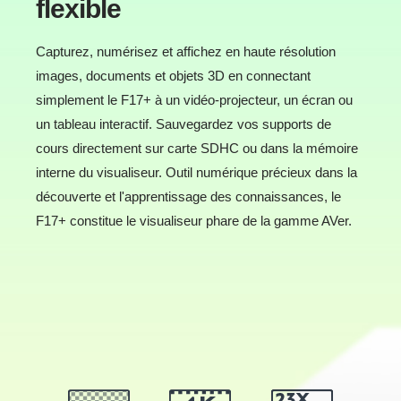
flexible
Prend en charge Circle to Search alimenté par
Capturez, numérisez et affichez en haute résolution
Google Lens et AI Image Generator dans
AVerTouch.
Cliquez pour en savoir plus
images, documents et objets 3D en connectant
simplement le F17+ à un vidéo-projecteur, un écran ou
un tableau interactif. Sauvegardez vos supports de
Compatible avec AVerTouch pour Android™ sur
cours directement sur carte SDHC ou dans la mémoire
écrans plats interactifs (IFP) et tablettes.
Cliquez
pour en savoir plus.
interne du visualiseur. Outil numérique précieux dans la
découverte et l'apprentissage des connaissances, le
-
F17+ constitue le visualiseur phare de la gamme AVer.