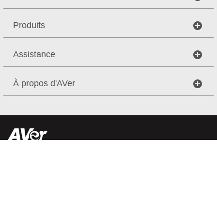
Produits
Assistance
À propos d'AVer
Copyright © 2026
AVer Information Europe B.V.
Tous droits
réservés.
|
Plan du site
Confidentialité
France / Français