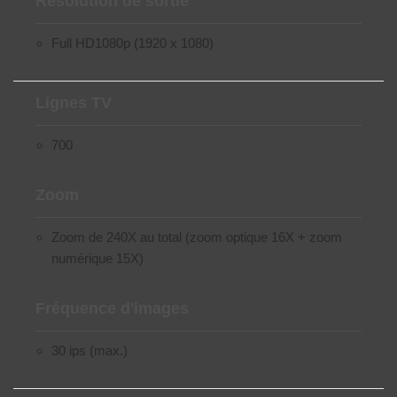
Résolution de sortie
Full HD1080p (1920 x 1080)
Lignes TV
700
Zoom
Zoom de 240X au total (zoom optique 16X + zoom
numérique 15X)
Fréquence d'images
30 ips (max.)