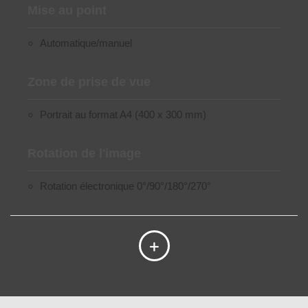
Mise au point
Automatique/manuel
Zone de prise de vue
Portrait au format A4 (400 x 300 mm)
Rotation de l'image
Rotation électronique 0°/90°/180°/270°